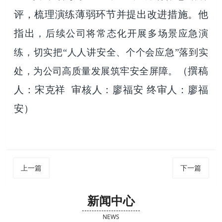
评，梳理演练薄弱环节并提出改进措施。他
指
出
，后续公司将常态化开展多场景应急演
练，切实把“人人讲安全、个个会应急”落到实
（撰稿
处，为公司高质量发展筑牢安全屏障。
人：宋克祥 审核人：廖福安 终审人：廖福
安）
上一篇
下一篇
新闻中心
NEWS