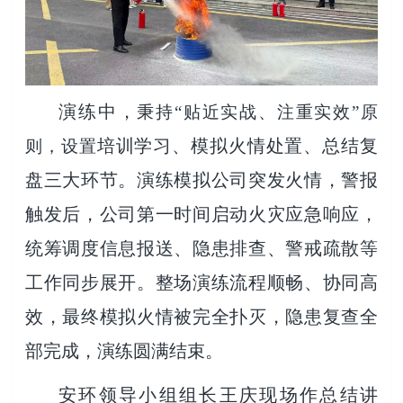
演练中，
秉持“贴近实战、注重实效”原
培训学习、模拟火情处置、总结复
则，设置
盘三大环节。演练模拟公司突发火情，警报
触发后，公司第一时间启动火灾应急响应，
统筹调度信息报送、隐患排查、警戒疏散等
工作同步展开。整场演练流程顺畅、协同高
效，最终模拟火情被完全扑灭，隐患复查全
部完成，演练圆满结束。
安环领导小组组长王庆现场作总结讲