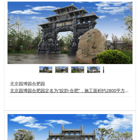
北京园博园合肥园
北京园博园合肥园定名为“皖韵·合肥”，施工面积约2800平方米，其中绿化约1610平方米，园建约700平方米，水面约380平方米，位于传统展园区内，展园主体与红叶石楠、龙柏、红叶李等安徽特有的观赏树种团团相拥；与园博会主展馆遥遥相望。合肥园以徽派建筑的特色手法，通过“包公”这一载体，展示了廉政无私的气节。伫立门前的是一方高达8.58米的青石牌坊，为徽州“古建三绝”之一，寓意国泰民安、高风亮节。黄石