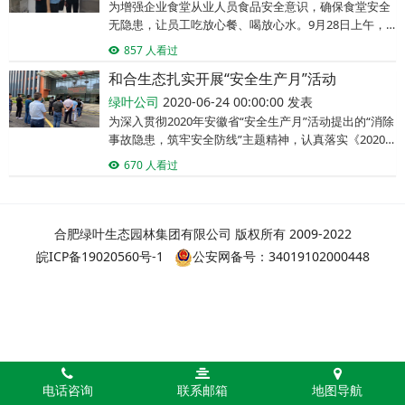
为增强企业食堂从业人员食品安全意识，确保食堂安全
无隐患，让员工吃放心餐、喝放心水。9月28日上午，
省供销集团办公室经理助理焦华林等一行三人，来到绿
857 人看过
叶公司，开展食堂安全专项检查。绿叶公司董事长李方
和合生态扎实开展“安全生产月”活动
敏陪同检查。检查人员认真听取了公司的汇报，公司高
度重视食堂建设，积极推行食堂精细化管理，创建绿色
绿叶公司
2020-06-24 00:00:00 发表
厨房，安全食堂。一是加强宣传教育。在食堂内外张贴
为深入贯彻2020年安徽省“安全生产月”活动提出的“消除
宣传画和标语，让安全和勤俭节约意识深入人心，杜绝
事故隐患，筑牢安全防线”主题精神，认真落实《2020
隐患和“跑、冒
年安徽省供销集团“安全生产月”和“安全生产江淮行”活
670 人看过
动方案》文件精神。安徽和合生态农业股份有限公司结
合自身实际，制定方案，扎实开展各项活动，确保安
全。6月24日上午，和合生态在肥领导、各单位负责人
和部分员工在绿叶公司参加了“安全生产月”和“安全生产
合肥绿叶生态园林集团有限公司 版权所有 2009-2022
江淮行”活动启动仪式及专题会议。会上，与会人
皖ICP备19020560号-1
公安网备号：34019102000448
电话咨询
联系邮箱
地图导航