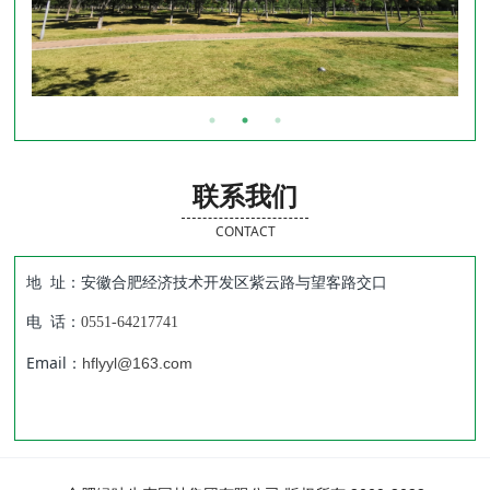
联系我们
CONTACT
地 址：安徽合肥经济技术开发区紫云路与望客路交口
电 话：
0551-64217741
Email：
hflyyl@163.com