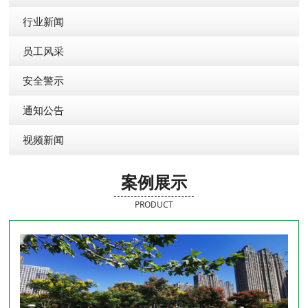
行业新闻
员工风采
安全警示
通知公告
视频新闻
案例展示
PRODUCT