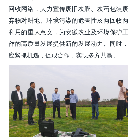
回收网络，大力宣传废旧农膜、农药包装废
弃物对耕地、环境污染的危害性及两回收两
利用的重大意义，为安徽农业及环境保护工
作的高质量发展提供新的发展动力。同时，
应紧抓机遇，促成合作，实现多方共赢。