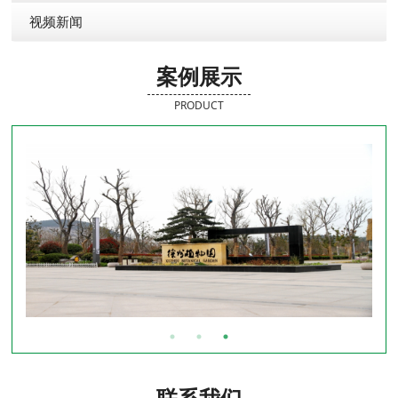
视频新闻
案例展示
PRODUCT
联系我们