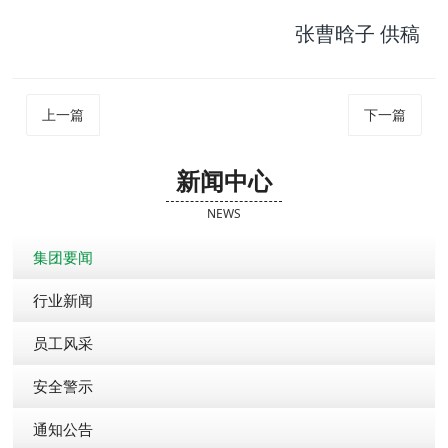
张曹晗子 供稿
上一篇
下一篇
新闻中心
NEWS
集团要闻
行业新闻
员工风采
安全警示
通知公告