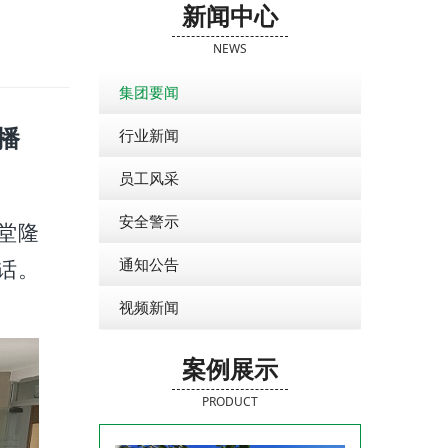
新闻中心
NEWS
集团要闻
行业新闻
播
员工风采
安全警示
会堂隆
通知公告
话。
视频新闻
案例展示
PRODUCT