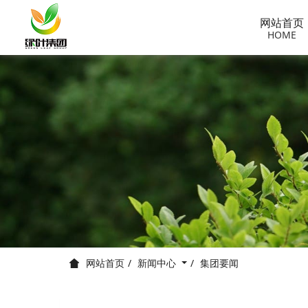
网站首页
HOME
新闻中心
集团要闻
网站首页