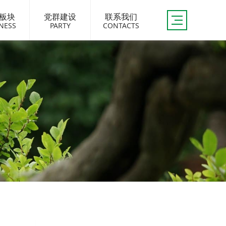
板块
党群建设
联系我们
NESS
PARTY
CONTACTS