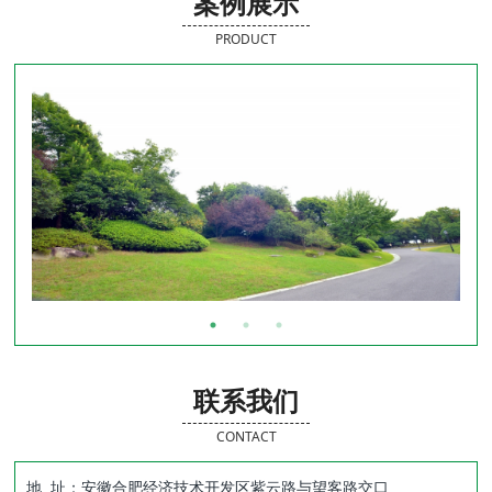
案例展示
PRODUCT
联系我们
CONTACT
地 址：安徽合肥经济技术开发区紫云路与望客路交口