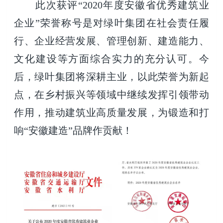
此次获评“2020年度安徽省优秀建筑业
企业”荣誉称号是对绿叶集团在社会责任履
行、企业经营发展、管理创新、建造能力、
文化建设等方面综合实力的充分认可。今
后，绿叶集团将深耕主业，以此荣誉为新起
点，在乡村振兴等领域中继续发挥引领带动
作用，推动建筑业高质量发展，为锻造和打
响“安徽建造”品牌作贡献！