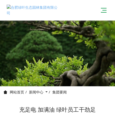
新闻中心
集团要闻
网站首页
充足电 加满油 绿叶员工干劲足