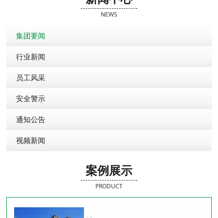
NEWS
集团要闻
行业新闻
员工风采
安全警示
通知公告
视频新闻
案例展示
PRODUCT