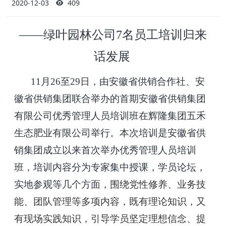
2020-12-03
409
——绿叶园林公司7名员工培训归来
话发展
11月26至29日，由安徽省供销合作社、安
徽省供销集团联合举办的首期安徽省供销集团
有限公司优秀管理人员培训班
在辉隆集团五禾
生态肥业有限公司举行。本次培训是安徽省供
销集团成立以来首次举办优秀管理人员培训
班，
培训内容分为专家集中授课，学员论坛，
实地参观等几个方面，
围绕党性修养、业务技
能、团队管理等多项内容，既有理论知识，又
有现场实践知识，引导学员坚定理想信念、提