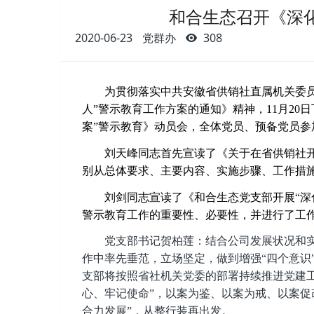
和合生态召开《深化
2020-06-23
党群办
308
为贯彻落实中共安徽省供销社直属机关委员
人”警示教育工作方案的通知》精神，11月2
案”警示教育》动员会，全体党员、预备党员
刘天峰同志首先宣读了《关于在省供销社开
别从总体要求、主要内容、实施步骤、工作措
刘剑同志宣读了《和合生态党支部开展“深
警示教育工作的重要性、必要性，并进行了工
党支部书记贺柏莲：结合公司发展状况和
作中率先垂范，立场坚定，做到增强
“四个意识
支部将按照省社机关党委的部署持续推进党建
心、牢记使命”，以案为鉴、
以案为戒、以案促
合力发展”，从整行装再出发
。