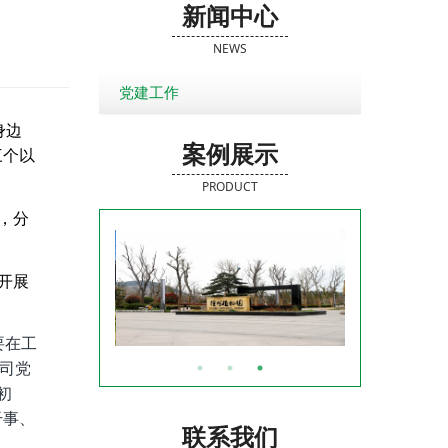
新闻中心
NEWS
党建工作
身边
案例展示
三个以
PRODUCT
，分
开展
要在工
司党
初
干事、
联系我们