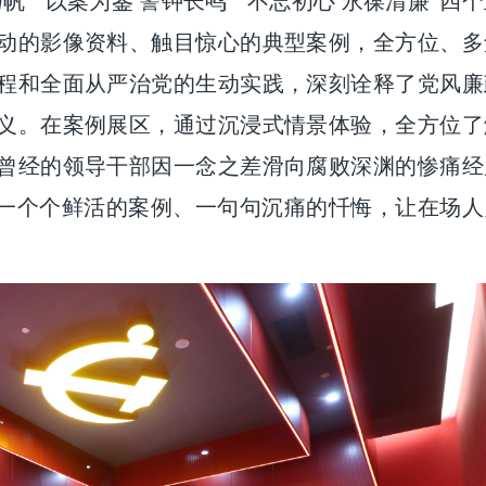
帆”“以案为鉴 警钟长鸣”“不忘初心 永葆清廉”四
动的影像资料、触目惊心的典型案例，全方位、多
程和全面从严治党的生动实践，深刻诠释了党风廉
义。在案例展区，通过沉浸式情景体验，全方位了
曾经的领导干部因一念之差滑向腐败深渊的惨痛经
，一个个鲜活的案例、一句句沉痛的忏悔，让在场人