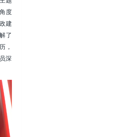
个主题
角度
政建
解了
历，
员深