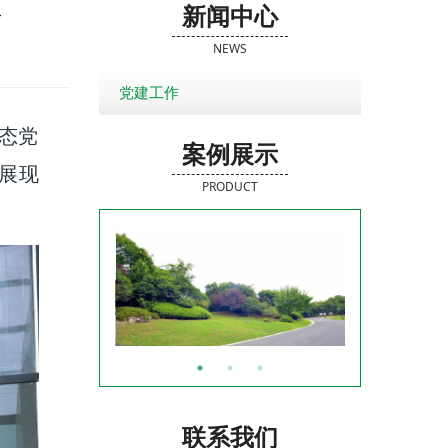
新闻中心
育
NEWS
党建工作
态党
案例展示
展现
PRODUCT
联系我们