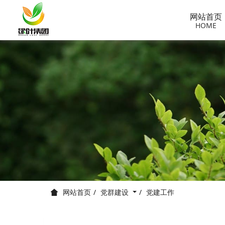
网站首页
HOME
党群建设
党建工作
网站首页