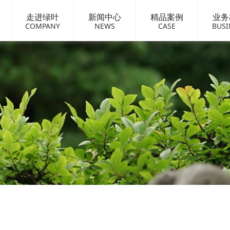
走进绿叶
新闻中心
精品案例
业务
COMPANY
NEWS
CASE
BUSI