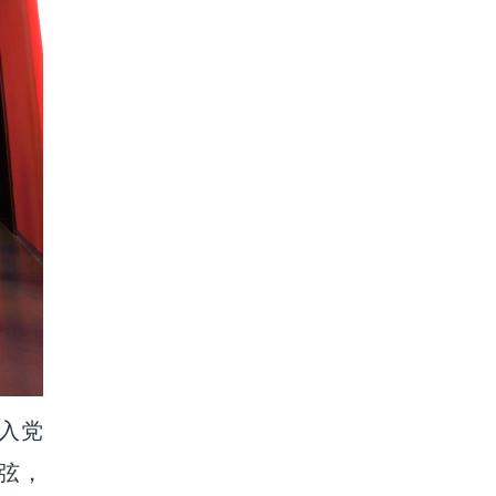
入党
弦，