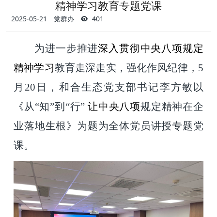
精神学习教育专题党课
2025-05-21
党群办
401
为进一步推进
深入贯彻中央八项规定
精神学习
教育走深走实，强化作风纪律，
5
月
20
日，和合生态党支部书记李方敏以
《从
“
知
”
到
“
行
”
让
中央八项
规定精神在企
业落地生根》为题为全体党员讲授专题党
课
。