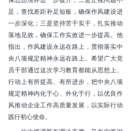
保思想境界进一步提升；二是正视问题不
足，查找差距补足短板，确保作风建设进
一步深化；三是坚持苦干实干，扎实推动
落地见效，确保工作实效进一步提高。他
指出，作风建设永远在路上，贯彻落实中
央八项规定精神永远在路上。希望广大党
员干部通过这次学习教育都能从思想上、
行动上有所提高、有所进步，把中央八项
规定精神内化于心、外化于行，以优良作
风推动企业工作高质量发展，以实际行动
践行初心使命。