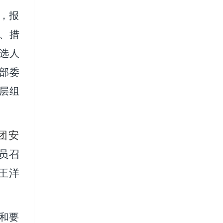
，报
、措
选人
部委
层组
。
团安
员召
王洋
和要