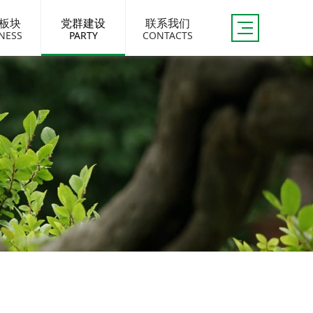
板块
党群建设
联系我们
NESS
PARTY
CONTACTS