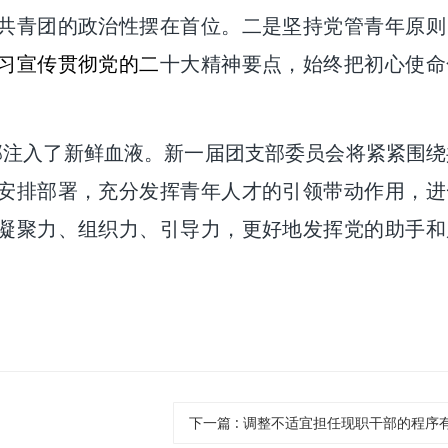
共青团的政治性摆在首位。二是坚持党管青年原则
习宣传贯彻党的二
十大精神要点，始终把初心使命
部注入了新鲜血液。新一届团支部委员会将紧紧围绕
安排部署，充分发挥青年人才的引领带动作用，进
凝聚力、组织力、引导力，更好地发挥党的助手和
下一篇
: 调整不适宜担任现职干部的程序