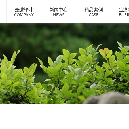
走进绿叶
新闻中心
精品案例
业务
COMPANY
NEWS
CASE
BUSI