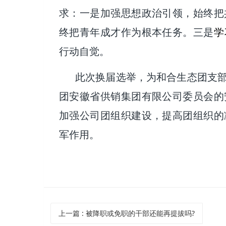
求：一是加强思想政治引领，始终把
终把青年成才作为根本任务。三是
学
行动自觉
。
此次换届选举，为和合生态团支
团安徽省供销集团有限公
司委员会的
加强公司团组织建设，提高团组织的
军作用。
上一篇
: 被降职或免职的干部还能再提拔吗?