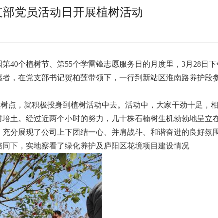
支部党员活动日开展植树活动
40个植树节、第55个学雷锋志愿服务日的月度里，3月28日下
愿者，在党支部书记贺柏莲带领下，一行到新站区淮南路养护段
树点，就积极投身到植树活动中去。活动中，大家干劲十足，
树培土。经过近两个小时的努力，几十株石楠树生机勃勃地呈立
，充分展现了公司上下团结一心、并肩战斗、和谐奋进的良好氛
同下，实地察看了绿化养护及庐阳区花境项目建设情况