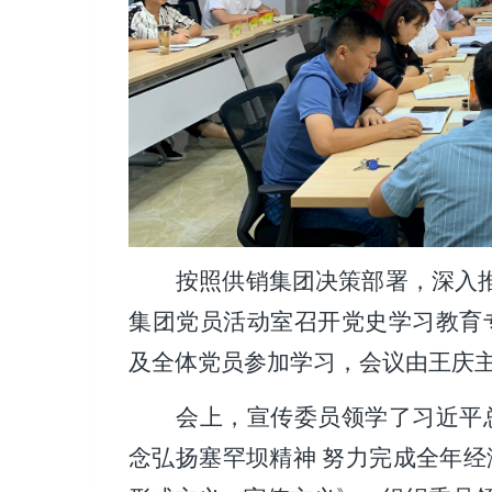
按照供销集团决策部署，深入推
集团党员活动室召开党史学习教育
及全体党员参加学习，会议由王庆
会上，宣传委员领学了习近平
念弘扬塞罕坝精神
努力完成全年经