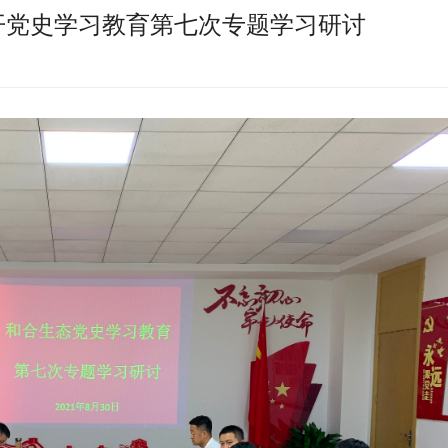
开党史学习教育第七次专题学习研讨