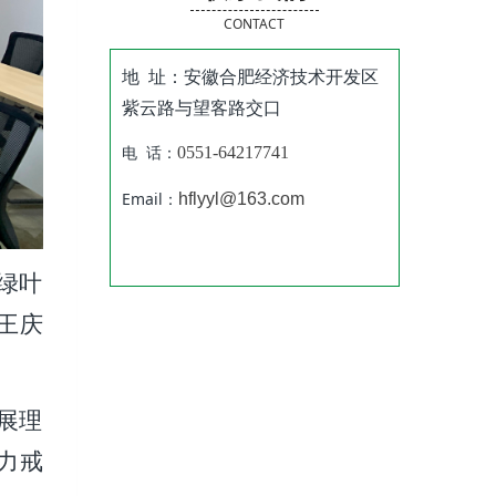
CONTACT
地 址：安徽合肥经济技术开发区
紫云路与望客路交口
电 话：
0551-64217741
Email：
hflyyl@163.com
绿叶
王庆
展理
力戒