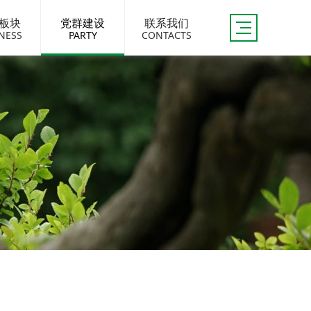
板块
党群建设
联系我们
NESS
PARTY
CONTACTS