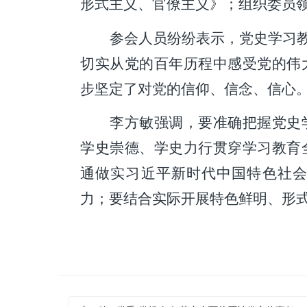
形式主义、官僚主义》；组织委员
参会人员纷纷表示，党史学习
切实从党的百年历程中感受党的伟
步坚定了对党的信仰、信念、信心
李方敏强调，要准确把握党史
学史崇德、学史力行贯穿学习教育
通做实习近平新时代中国特色社
力；要结合实际开展特色鲜明、形