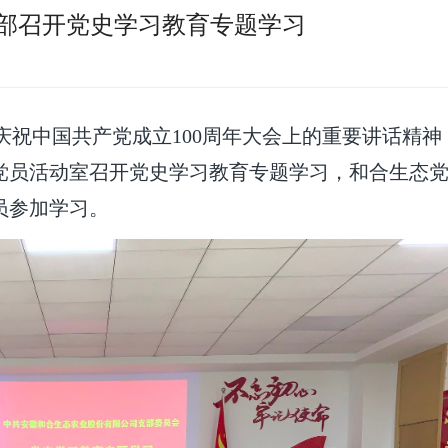
部召开党史学习教育专题学习
庆祝中国共产党成立
100周年大会上的重要讲话精神
团党员活动室召开党史学习教育专题学习，和合生态
员参加学习。