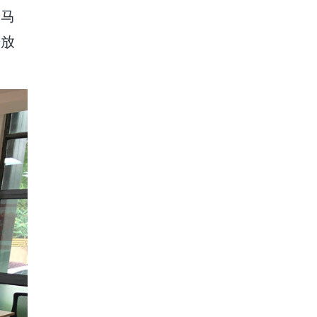
进马
开放